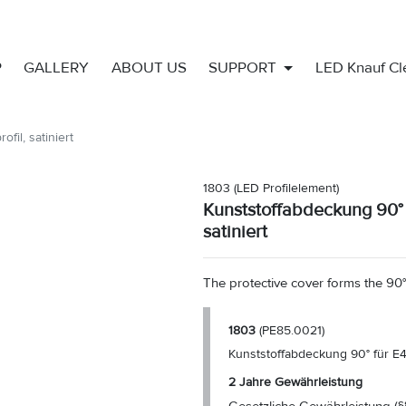
P
GALLERY
ABOUT US
SUPPORT
LED Knauf C
fil, satiniert
1803
(LED Profilelement)
Kunststoffabdeckung 90° 
satiniert
The protective cover forms the 90° 
1803
(PE85.0021)
Kunststoffabdeckung 90° für E45
2 Jahre Gewährleistung