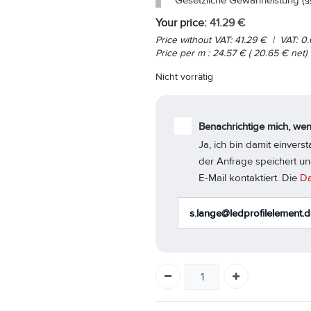
Gesetzliche Gewährleistung (§
Your price:
41.29
€
Price without VAT:
41.29
€
|
VAT:
0.
Price per
m
:
24.57
€
(
20.65
€
net)
Nicht vorrätig
Benachrichtige mich, wen
Ja, ich bin damit einver
der Anfrage speichert un
E-Mail kontaktiert. Die
Da