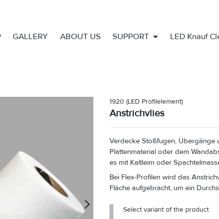
P
GALLERY
ABOUT US
SUPPORT
LED Knauf C
1920
(LED Profilelement)
Anstrichvlies
Verdecke Stoßfugen, Übergänge un
Plattenmaterial oder dem Wandabsc
es mit Kaltleim oder Spachtelmass
Bei Flex-Profilen wird das Anstrich
Fläche aufgebracht, um ein Durchs
Select variant of the product