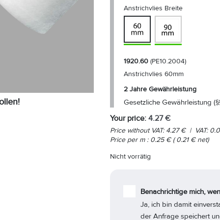
Anstrichvlies Breite
1920.60
(PE10.2004)
Anstrichvlies 60mm
2 Jahre Gewährleistung
ollen!
Gesetzliche Gewährleistung (§
Your price:
4.27
€
Price without VAT:
4.27
€
|
VAT:
0.
Price per
m
:
0.25
€
(
0.21
€
net)
Nicht vorrätig
Benachrichtige mich, wen
Ja, ich bin damit einver
der Anfrage speichert un