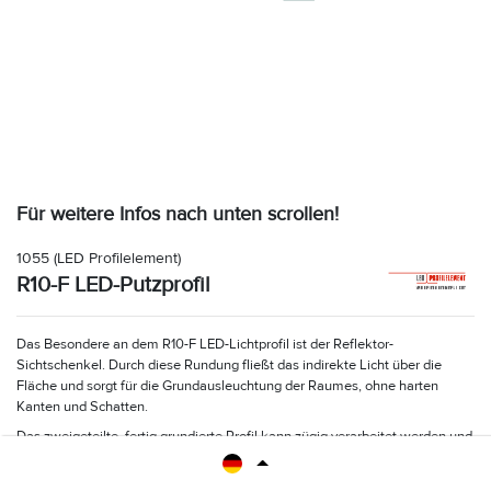
Für weitere Infos nach unten scrollen!
1055
(LED Profilelement)
R10-F LED-Putzprofil
Das Besondere an dem R10-F LED-Lichtprofil ist der Reflektor-
Sichtschenkel. Durch diese Rundung fließt das indirekte Licht über die
Fläche und sorgt für die Grundausleuchtung der Raumes, ohne harten
Kanten und Schatten.
Das zweigeteilte, fertig grundierte Profil kann zügig verarbeitet werden und
wird mittels Kleben auf dem Mauerwerk befestigt.
Die Abziehkante zum
bündigen einputzen ermöglicht eine Putzstärke von 19 mm.
Die