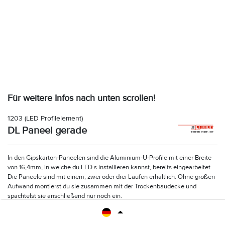
Für weitere Infos nach unten scrollen!
1203
(LED Profilelement)
DL Paneel gerade
In den Gipskarton-Paneelen sind die Aluminium-U-Profile mit einer Breite
von 16,4mm, in welche du LED´s installieren kannst, bereits eingearbeitet.
Die Paneele sind mit einem, zwei oder drei Läufen erhältlich. Ohne großen
Aufwand montierst du sie zusammen mit der Trockenbaudecke und
spachtelst sie anschließend nur noch ein.
Zum Schutz vor Verschmutzung bei der Verarbeitung ist ein Mal- und
Abdeckgummi enthalten. Eck-, T-, Kreuz, und Y-Paneele ergänzen das