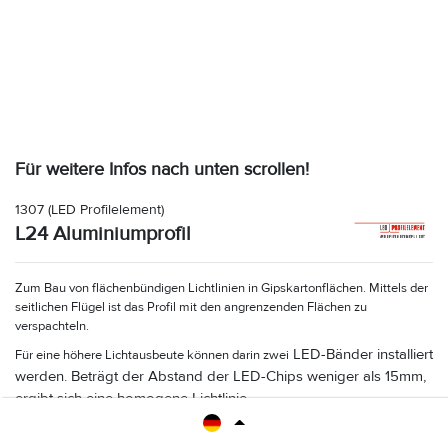
Für weitere Infos nach unten scrollen!
1307
(LED Profilelement)
L24 Aluminiumprofil
Zum Bau von flächenbündigen Lichtlinien in Gipskartonflächen. Mittels der
seitlichen Flügel ist das Profil mit den angrenzenden Flächen zu
verspachteln.
LED-Bänder installiert
Für eine höhere Lichtausbeute können darin zwei
werden. Beträgt der Abstand der LED-Chips weniger als 15mm,
ergibt sich eine homogene Lichtlinie.
Die satinierte LED-Abdeckung ist witterungs- und UV-beständig, auch für
außen geeignet.