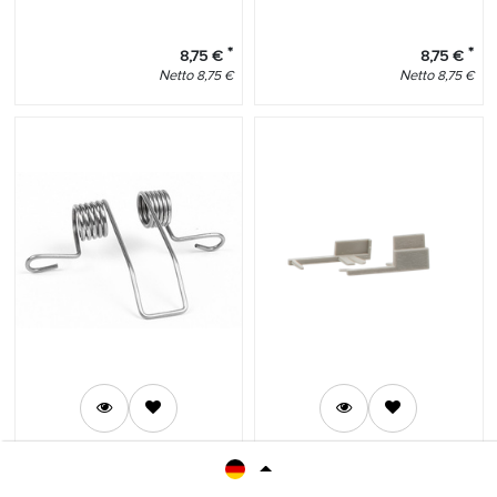
*
*
8,75
€
8,75
€
Netto
Netto
8,75
€
8,75
€
LED Profilelement
1869
LED Profilelement
1870
Montageklammer für S24/S50
Endkappen Set für GEP 810